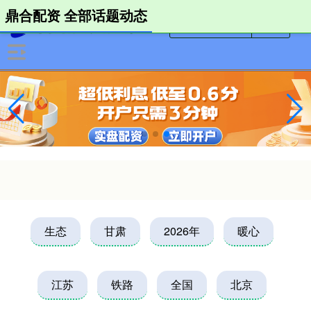
鼎合配资 全部话题动态
生态
甘肃
2026年
暖心
江苏
铁路
全国
北京