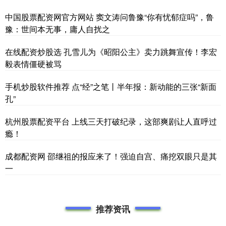
中国股票配资网官方网站 窦文涛问鲁豫“你有忧郁症吗”，鲁
豫：世间本无事，庸人自扰之
在线配资炒股选 孔雪儿为《昭阳公主》卖力跳舞宣传！李宏
毅表情僵硬被骂
手机炒股软件推荐 点“经”之笔丨半年报：新动能的三张“新面
孔”
杭州股票配资平台 上线三天打破纪录，这部爽剧让人直呼过
瘾！
成都配资网 邵继祖的报应来了！强迫自宫、痛挖双眼只是其
一
推荐资讯