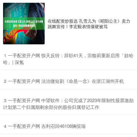
在线配资炒股选 孔雪儿为《昭阳公主》卖力
跳舞宣传！李宏毅表情僵硬被骂
​一手配资开户网 惊天反转：辞职41天，宗馥莉重新启用「娃哈
1
哈」| 深氪
​一手配资开户网 法治微短剧《命悬一念》在浙江湖州开机
2
​一手配资开户网 中望软件：公司完成了2023年限制性股票激励
3
计划第二个归属期剩余部分的股份归属登记工作
​一手配资开户网 吉利召回46108辆缤瑞
4